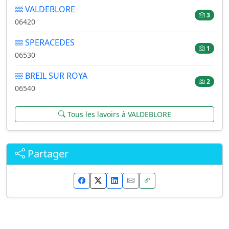
VALDEBLORE
3
06420
SPERACEDES
1
06530
BREIL SUR ROYA
2
06540
Tous les lavoirs à VALDEBLORE
Partager