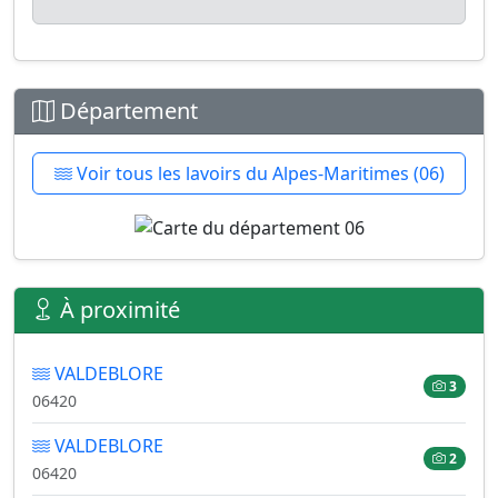
Département
Voir tous les lavoirs du Alpes-Maritimes (06)
À proximité
VALDEBLORE
3
06420
VALDEBLORE
2
06420