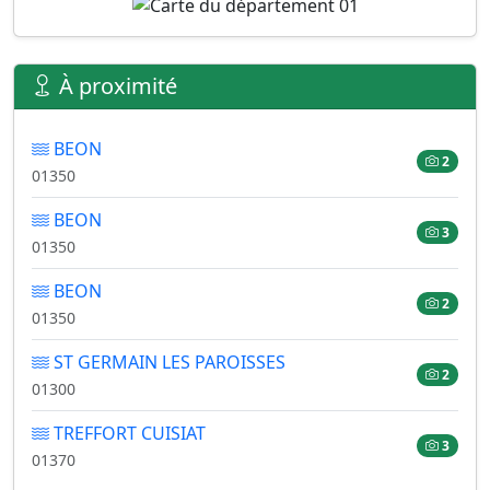
À proximité
BEON
2
01350
BEON
3
01350
BEON
2
01350
ST GERMAIN LES PAROISSES
2
01300
TREFFORT CUISIAT
3
01370