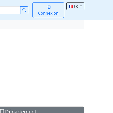
🇫🇷 FR
Connexion
Département