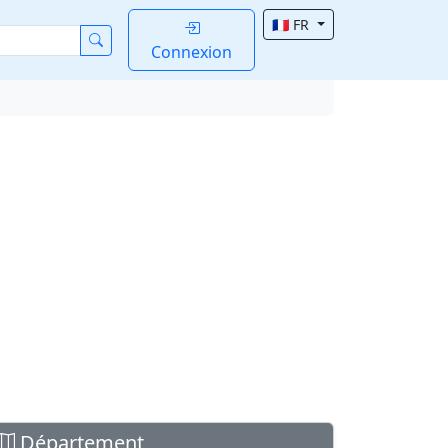
🇫🇷 FR
Connexion
Département