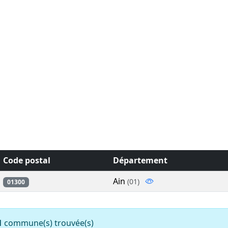
Code postal
Département
Ain
(01)
01300
1
commune(s) trouvée(s)