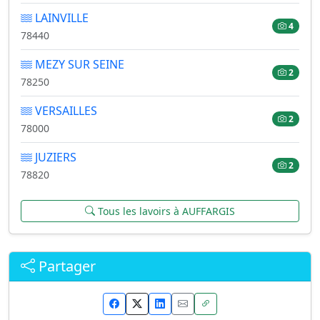
LAINVILLE
4
78440
MEZY SUR SEINE
2
78250
VERSAILLES
2
78000
JUZIERS
2
78820
Tous les lavoirs à AUFFARGIS
Partager