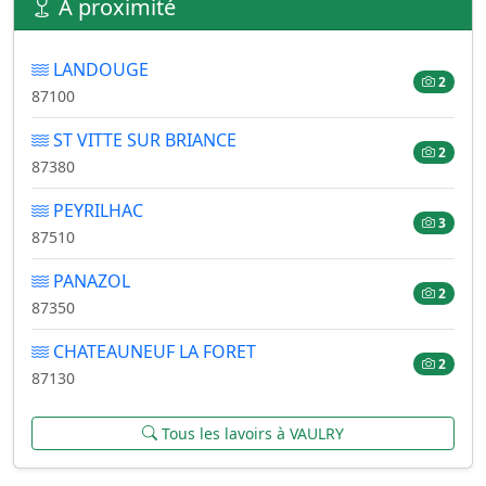
À proximité
LANDOUGE
2
87100
ST VITTE SUR BRIANCE
2
87380
PEYRILHAC
3
87510
PANAZOL
2
87350
CHATEAUNEUF LA FORET
2
87130
Tous les lavoirs à VAULRY