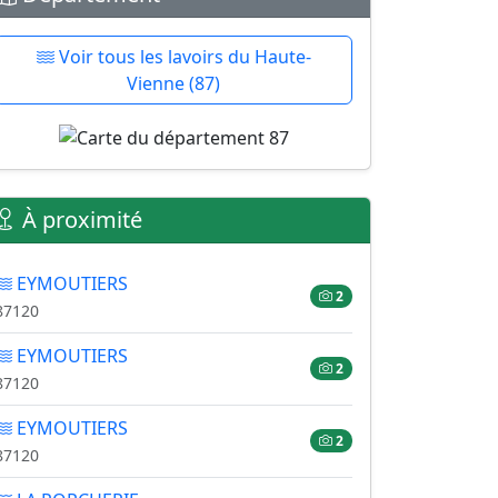
Voir tous les lavoirs du Haute-
Vienne (87)
À proximité
EYMOUTIERS
2
87120
EYMOUTIERS
2
87120
EYMOUTIERS
2
87120