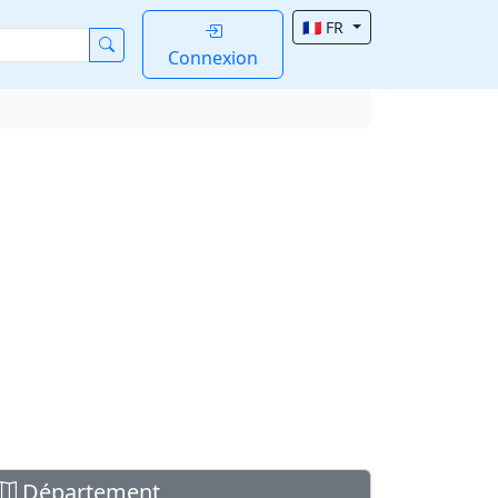
🇫🇷 FR
Connexion
Département