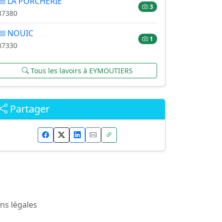
LA PORCHERIE
3
87380
NOUIC
1
87330
Tous les lavoirs à EYMOUTIERS
Partager
ns légales