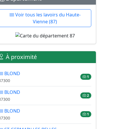
Voir tous les lavoirs du Haute-
Vienne (87)
À proximité
BLOND
1
87300
BLOND
2
87300
BLOND
1
87300