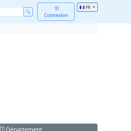
🇫🇷 FR
Connexion
Département