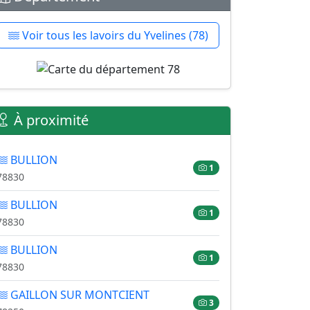
Voir tous les lavoirs du Yvelines (78)
À proximité
BULLION
1
78830
BULLION
1
78830
BULLION
1
78830
GAILLON SUR MONTCIENT
3