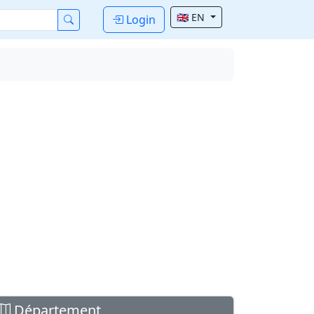
🇬🇧 EN
Login
Département