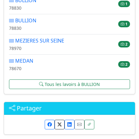
BULLION
1
78830
BULLION
1
78830
MEZIERES SUR SEINE
2
78970
MEDAN
2
78670
Tous les lavoirs à BULLION
Partager