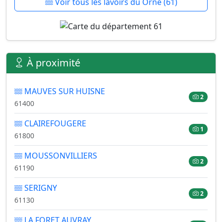
Voir tous les lavoirs du Orne (61)
À proximité
MAUVES SUR HUISNE
2
61400
CLAIREFOUGERE
1
61800
MOUSSONVILLIERS
2
61190
SERIGNY
2
61130
LA FORET AUVRAY