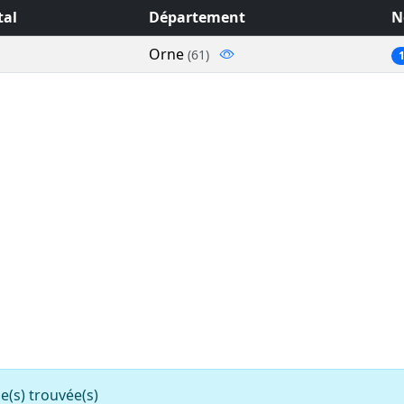
tal
Département
N
Orne
(61)
s) trouvée(s)