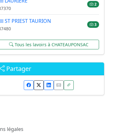
LAURIERE
2
87370
ST PRIEST TAURION
3
87480
Tous les lavoirs à CHATEAUPONSAC
Partager
ns légales