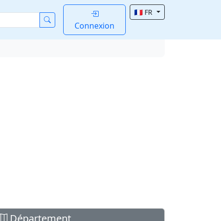
🇫🇷 FR
Connexion
Département