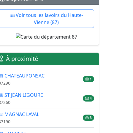
Voir tous les lavoirs du Haute-
Vienne (87)
À proximité
CHATEAUPONSAC
1
87290
ST JEAN LIGOURE
4
87260
MAGNAC LAVAL
3
87190