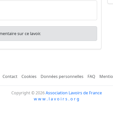
entaire sur ce lavoir.
Contact
Cookies
Données personnelles
FAQ
Mentio
Copyright © 2026
Association Lavoirs de France
w w w . l a v o i r s . o r g