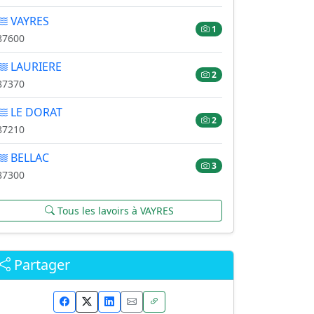
VAYRES
1
87600
LAURIERE
2
87370
LE DORAT
2
87210
BELLAC
3
87300
Tous les lavoirs à VAYRES
Partager