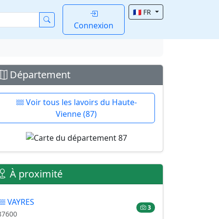
🇫🇷 FR
Connexion
Département
Voir tous les lavoirs du Haute-
Vienne (87)
À proximité
VAYRES
3
87600