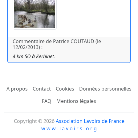
Commentaire de Patrice COUTAUD (le
12/02/2013) :
4 km SO à Kerhinet.
A propos
Contact
Cookies
Données personnelles
FAQ
Mentions légales
Copyright © 2026
Association Lavoirs de France
w w w . l a v o i r s . o r g