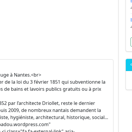
ouge à Nantes.<br>
er de la loi du 3 février 1851 qui subventionne la
de bains et lavoirs publics gratuits ou à prix
52 par l’architecte Driollet, reste le dernier
puis 2009, de nombreux nantais demandent la
e, hygiéniste, architectural, historique, social...
cobadou.wordpress.com"
class="fa fa-external-link" aria-