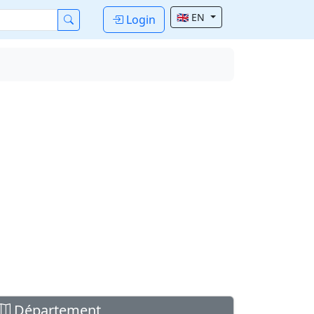
🇬🇧 EN
Login
Département