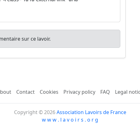
entaire sur ce lavoir.
bout
Contact
Cookies
Privacy policy
FAQ
Legal noti
Copyright © 2026
Association Lavoirs de France
w w w . l a v o i r s . o r g