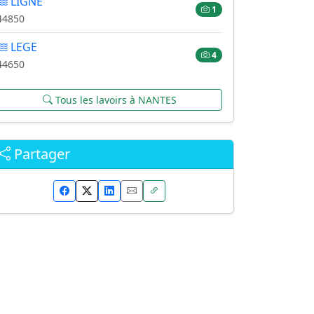
LIGNE
1
44850
LEGE
4
44650
Tous les lavoirs à NANTES
Partager