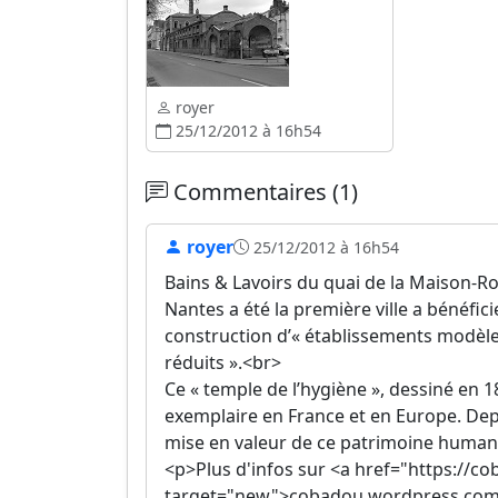
royer
25/12/2012 à 16h54
Commentaires (1)
royer
25/12/2012 à 16h54
Bains & Lavoirs du quai de la Maison-R
Nantes a été la première ville a bénéfici
construction d’« établissements modèles 
réduits ».<br>
Ce « temple de l’hygiène », dessiné en 18
exemplaire en France et en Europe. De
mise en valeur de ce patrimoine humanist
<p>Plus d'infos sur <a href="https://
target="new">cobadou.wordpress.com <i 