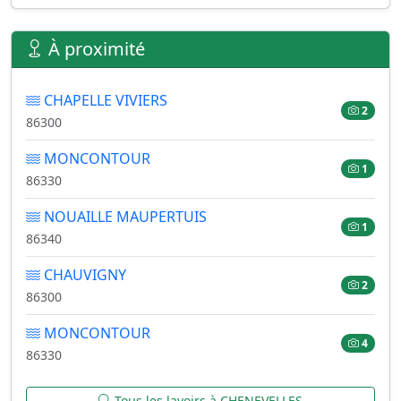
À proximité
CHAPELLE VIVIERS
2
86300
MONCONTOUR
1
86330
NOUAILLE MAUPERTUIS
1
86340
CHAUVIGNY
2
86300
MONCONTOUR
4
86330
Tous les lavoirs à CHENEVELLES