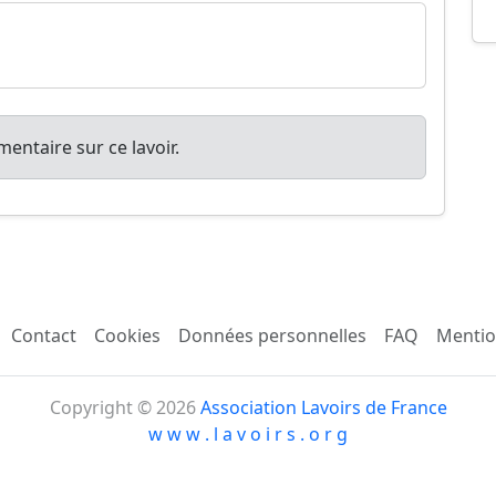
entaire sur ce lavoir.
Contact
Cookies
Données personnelles
FAQ
Mentio
Copyright © 2026
Association Lavoirs de France
w w w . l a v o i r s . o r g