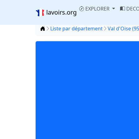
EXPLORER
DECO
lavoirs.org
Accueil
Liste par département
Val d'Oise (95