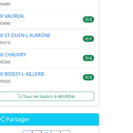
95490
VAUREAL
2
95490
ST OUEN L AUMONE
1
95310
CHAUVRY
2
95560
BOISSY L AILLERIE
2
95650
Tous les lavoirs à VAUREAL
Partager