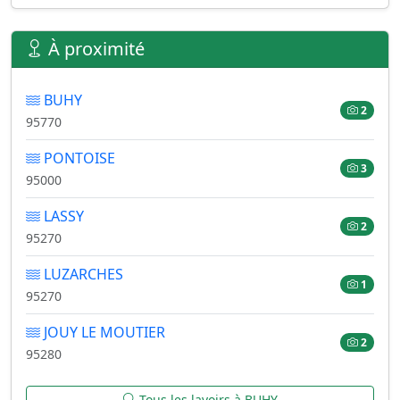
À proximité
BUHY
2
95770
PONTOISE
3
95000
LASSY
2
95270
LUZARCHES
1
95270
JOUY LE MOUTIER
2
95280
Tous les lavoirs à BUHY