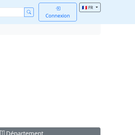
🇫🇷 FR
Connexion
Département