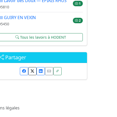
Lavoir des Doux — EPIAIS RHUS
1
95810
GUIRY EN VEXIN
2
95450
Tous les lavoirs à HODENT
Partager
ns légales