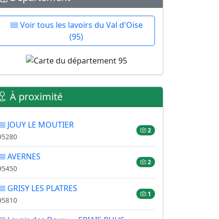
Voir tous les lavoirs du Val d'Oise
(95)
À proximité
JOUY LE MOUTIER
2
95280
AVERNES
2
95450
GRISY LES PLATRES
1
95810