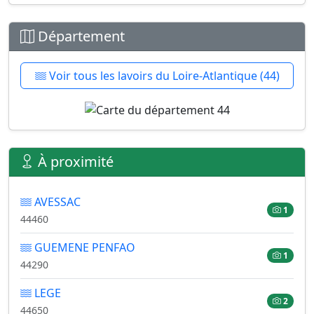
Département
Voir tous les lavoirs du Loire-Atlantique (44)
À proximité
AVESSAC
1
44460
GUEMENE PENFAO
1
44290
LEGE
2
44650