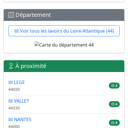
Département
Voir tous les lavoirs du Loire-Atlantique (44)
À proximité
LEGE
2
44650
VALLET
4
44330
NANTES
4
44000