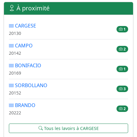
À proximité
CARGESE
1
20130
CAMPO
2
20142
BONIFACIO
1
20169
SORBOLLANO
3
20152
BRANDO
2
20222
Tous les lavoirs à CARGESE