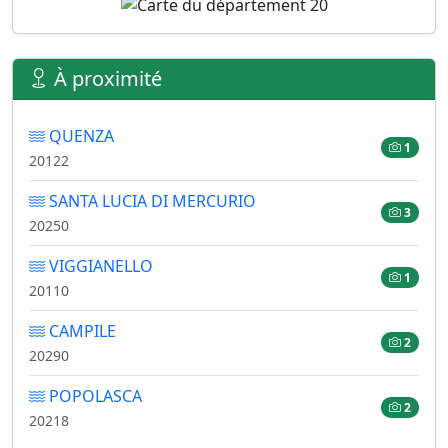
À proximité
QUENZA
1
20122
SANTA LUCIA DI MERCURIO
3
20250
VIGGIANELLO
1
20110
CAMPILE
2
20290
POPOLASCA
2
20218