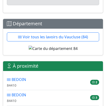
Département
Voir tous les lavoirs du Vaucluse (84)
À proximité
BEDOIN
2
84410
BEDOIN
3
84410