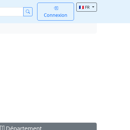
🇫🇷 FR
Connexion
Département