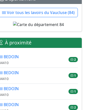
Voir tous les lavoirs du Vaucluse (84)
À proximité
BEDOIN
2
84410
BEDOIN
1
84410
BEDOIN
1
84410
BEDOIN
2