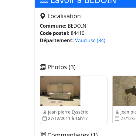
Localisation
Commune:
BEDOIN
Code postal:
84410
Département:
Vaucluse (84)
Photos (3)
jean pierre Eysséric
jean pie
27/12/2011 à 16h17
27/12/2
Commentaires (1)