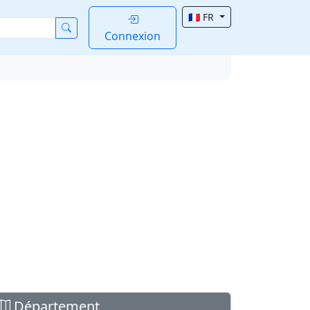
🇫🇷 FR
Connexion
Département