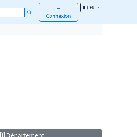
🇫🇷 FR
Connexion
Département