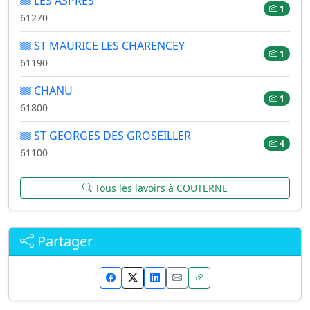
LES ASPRES
1
61270
ST MAURICE LES CHARENCEY
1
61190
CHANU
1
61800
ST GEORGES DES GROSEILLER
4
61100
Tous les lavoirs à COUTERNE
Partager