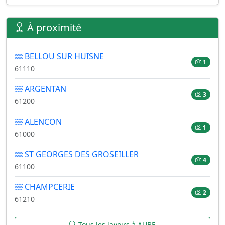
À proximité
BELLOU SUR HUISNE
1
61110
ARGENTAN
3
61200
ALENCON
1
61000
ST GEORGES DES GROSEILLER
4
61100
CHAMPCERIE
2
61210
Tous les lavoirs à AUBE