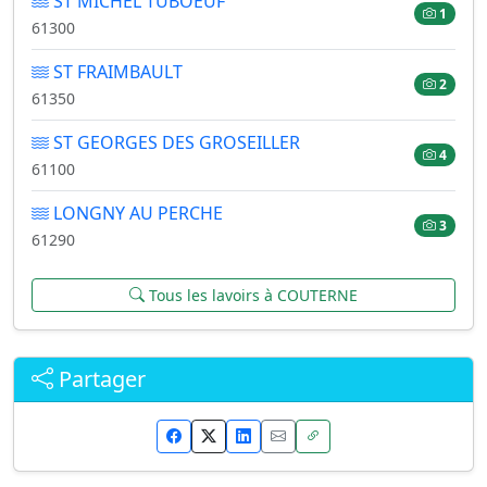
ST MICHEL TUBOEUF
1
61300
ST FRAIMBAULT
2
61350
ST GEORGES DES GROSEILLER
4
61100
LONGNY AU PERCHE
3
61290
Tous les lavoirs à COUTERNE
Partager