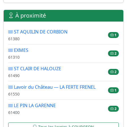
À proximité
ST AQUILIN DE CORBION
1
61380
EXMES
2
61310
ST CLAIR DE HALOUZE
2
61490
Lavoir du Château — LA FERTE FRENEL
1
61550
LE PIN LA GARENNE
2
61400
Tous les lavoirs à COURGEON