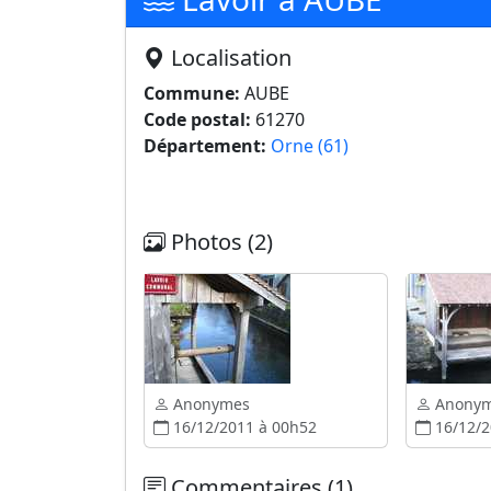
Localisation
Commune:
AUBE
Code postal:
61270
Département:
Orne (61)
Photos (2)
Anonymes
Anony
16/12/2011 à 00h52
16/12/2
Commentaires (1)