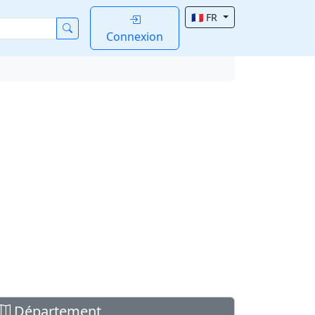
🇫🇷 FR
Connexion
Département