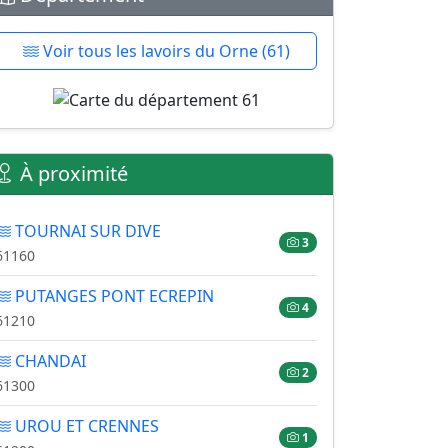
Voir tous les lavoirs du Orne (61)
À proximité
TOURNAI SUR DIVE
3
61160
PUTANGES PONT ECREPIN
4
61210
CHANDAI
2
61300
UROU ET CRENNES
1