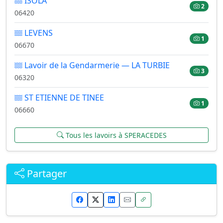
ISOLA
2
06420
LEVENS
1
06670
Lavoir de la Gendarmerie — LA TURBIE
3
06320
ST ETIENNE DE TINEE
1
06660
Tous les lavoirs à SPERACEDES
Partager