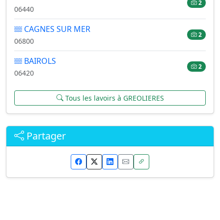
2
06440
CAGNES SUR MER
2
06800
BAIROLS
2
06420
Tous les lavoirs à GREOLIERES
Partager