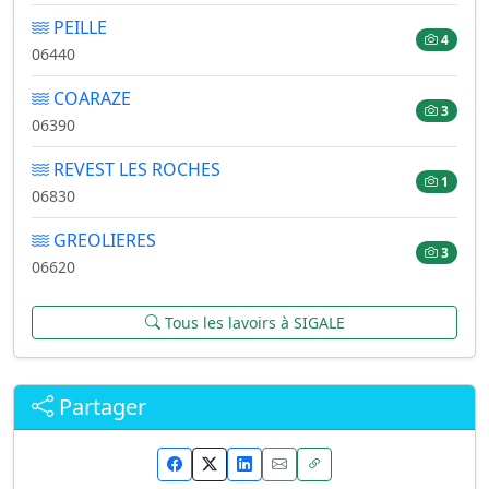
PEILLE
4
06440
COARAZE
3
06390
REVEST LES ROCHES
1
06830
GREOLIERES
3
06620
Tous les lavoirs à SIGALE
Partager