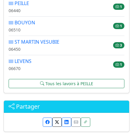
PEILLE
1
06440
BOUYON
1
06510
ST MARTIN VESUBIE
3
06450
LEVENS
1
06670
Tous les lavoirs à PEILLE
Partager