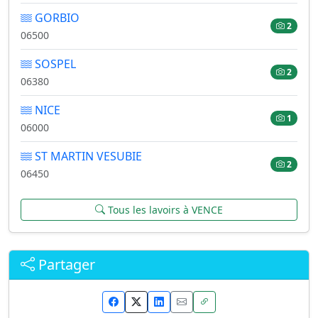
GORBIO
2
06500
SOSPEL
2
06380
NICE
1
06000
ST MARTIN VESUBIE
2
06450
Tous les lavoirs à VENCE
Partager