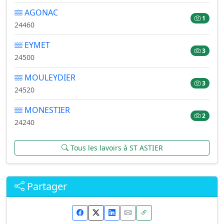
AGONAC
1
24460
EYMET
3
24500
MOULEYDIER
3
24520
MONESTIER
2
24240
Tous les lavoirs à ST ASTIER
Partager