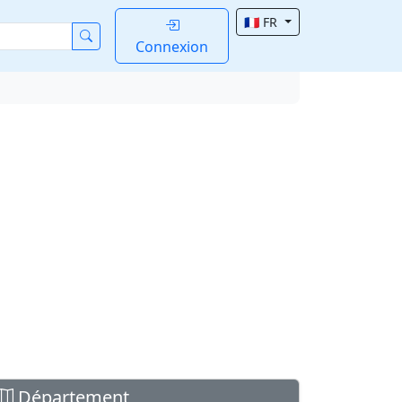
🇫🇷 FR
Connexion
Département