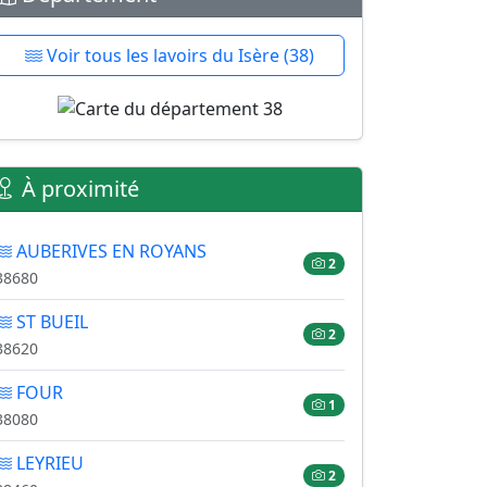
Voir tous les lavoirs du Isère (38)
À proximité
AUBERIVES EN ROYANS
2
38680
ST BUEIL
2
38620
FOUR
1
38080
LEYRIEU
2