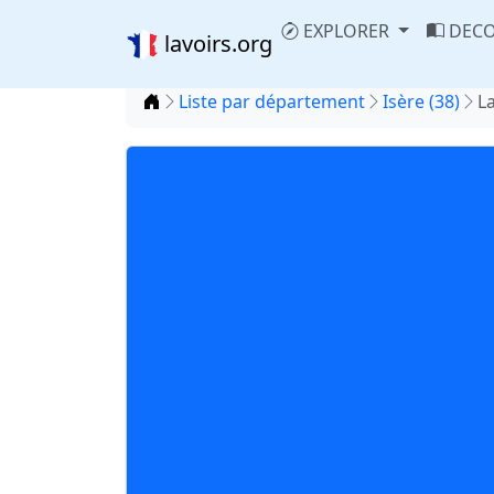
EXPLORER
DECO
lavoirs.org
Accueil
Liste par département
Isère (38)
L