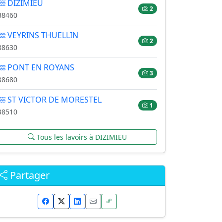
DIZIMIEU
2
38460
VEYRINS THUELLIN
2
38630
PONT EN ROYANS
3
38680
ST VICTOR DE MORESTEL
1
38510
Tous les lavoirs à DIZIMIEU
Partager