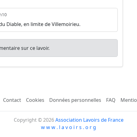
h10
u Diable, en limite de Villemoirieu.
entaire sur ce lavoir.
Contact
Cookies
Données personnelles
FAQ
Mentio
Copyright © 2026
Association Lavoirs de France
w w w . l a v o i r s . o r g