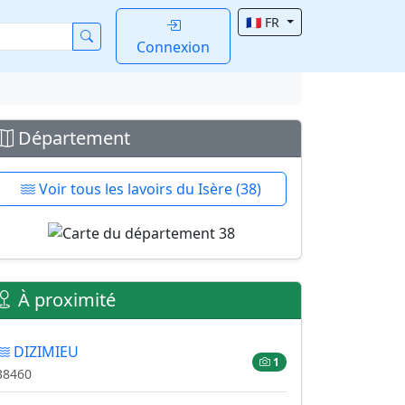
🇫🇷 FR
Connexion
Département
Voir tous les lavoirs du Isère (38)
À proximité
DIZIMIEU
1
38460