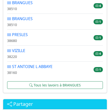
BRANGUES
4
38510
BRANGUES
1
38510
PRESLES
1
38680
VIZILLE
4
38220
ST ANTOINE L ABBAYE
1
38160
Tous les lavoirs à BRANGUES
Partager