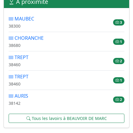
À proximité
MAUBEC
3
38300
CHORANCHE
1
38680
TREPT
2
38460
TREPT
1
38460
AURIS
2
38142
Tous les lavoirs à BEAUVOIR DE MARC