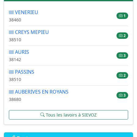
VENERIEU
1
38460
CREYS MEPIEU
2
38510
AURIS
3
38142
PASSINS
2
38510
AUBERIVES EN ROYANS
3
38680
Tous les lavoirs à SIEVOZ