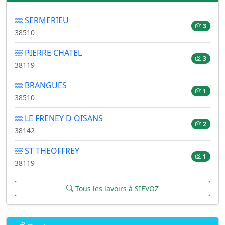
SERMERIEU
3
38510
PIERRE CHATEL
3
38119
BRANGUES
1
38510
LE FRENEY D OISANS
2
38142
ST THEOFFREY
1
38119
Tous les lavoirs à SIEVOZ