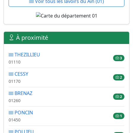
Voir tous les lavoirs du Ain (01)
À proximité
THEZILLIEU
3
01110
CESSY
2
01170
BRENAZ
2
01260
PONCIN
1
01450
POLLIEU