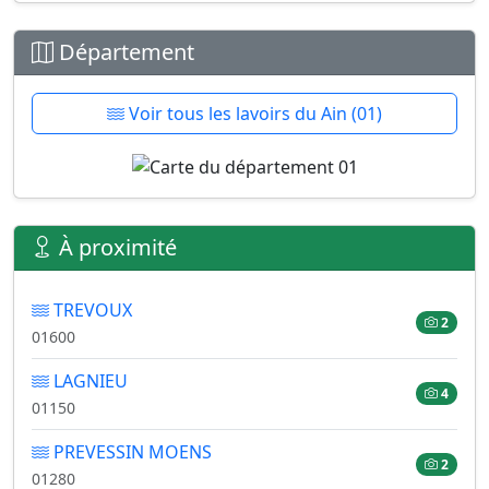
Département
Voir tous les lavoirs du Ain (01)
À proximité
TREVOUX
2
01600
LAGNIEU
4
01150
PREVESSIN MOENS
2
01280