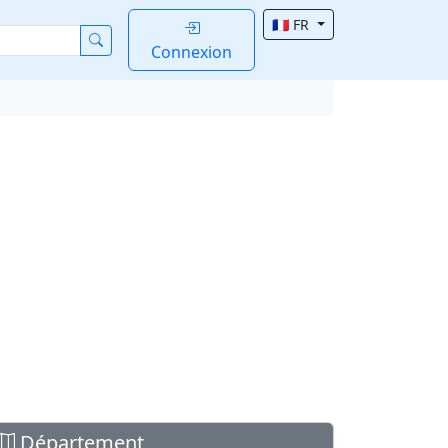
🇫🇷 FR
Connexion
Département