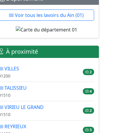
Voir tous les lavoirs du Ain (01)
À proximité
VILLES
2
01200
TALISSIEU
4
01510
VIRIEU LE GRAND
2
01510
REYRIEUX
3