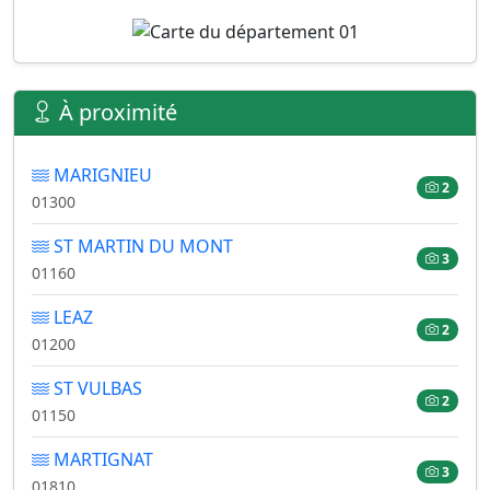
À proximité
MARIGNIEU
2
01300
ST MARTIN DU MONT
3
01160
LEAZ
2
01200
ST VULBAS
2
01150
MARTIGNAT
3
01810